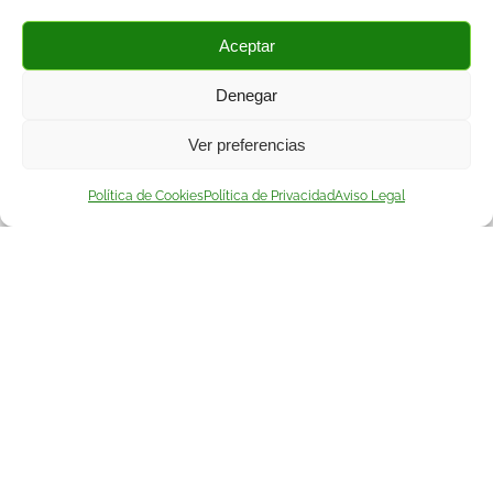
Aceptar
Denegar
UN SERVICIO INTEGRAL
Ver preferencias
Política de Cookies
Política de Privacidad
Aviso Legal
EXTRACCIÓN