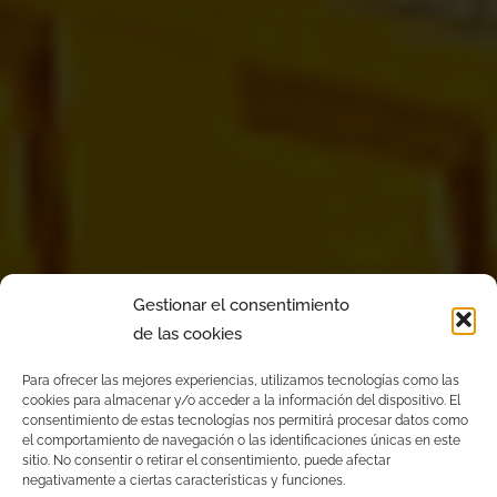
Gestionar el consentimiento
de las cookies
Para ofrecer las mejores experiencias, utilizamos tecnologías como las
cookies para almacenar y/o acceder a la información del dispositivo. El
consentimiento de estas tecnologías nos permitirá procesar datos como
el comportamiento de navegación o las identificaciones únicas en este
sitio. No consentir o retirar el consentimiento, puede afectar
negativamente a ciertas características y funciones.